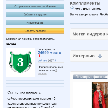
Комплименты
Отправить приватное сообщение
Комплиментов нет.
Вы не авторизованы! Чтоб
Добавить в друзья
Игнорировать
Сделать подарок
Метки лидеров
Совместная покупка: сбор предоплаты,
раздачи
популярность:
24699 место
Интервью
-8 ↓
рейтинг
1027
?
Привилегированный
пользователь
3
уровня
Последние
фотогра
Статистика портрета:
сейчас просматривают портрет - 0
зарегистрированные пользователи
посетившие портрет за 7 дней - 0